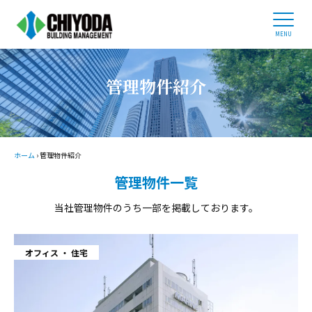
ホーム
ビルオーナー様へ
企業情報
管理物件紹介
事業内容
管理物件紹介
採用情報
ホーム
›
管理物件紹介
管理物件一覧
03-3434-0686
当社管理物件のうち一部を掲載しております。
平日 9:00 - 17:30
オフィス
住宅
お問い合わせ