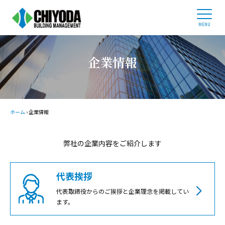
ホーム
ビルオーナー様へ
企業情報
企業情報
事業内容
管理物件紹介
採用情報
ホーム
›
企業情報
03-3434-0686
弊社の企業内容をご紹介します
平日 9:00 - 17:30
代表挨拶
お問い合わせ
代表取締役からのご挨拶と企業理念を掲載してい
ます。