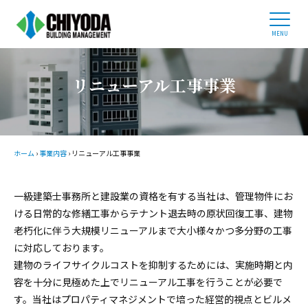
ホーム
ビルオーナー様へ
企業情報
リニューアル工事事業
事業内容
管理物件紹介
採用情報
ホーム
›
事業内容
›
リニューアル工事事業
03-3434-0686
一級建築士事務所と建設業の資格を有する当社は、管理物件にお
平日 9:00 - 17:30
ける日常的な修繕工事からテナント退去時の原状回復工事、建物
老朽化に伴う大規模リニューアルまで大小様々かつ多分野の工事
に対応しております。
お問い合わせ
建物のライフサイクルコストを抑制するためには、実施時期と内
容を十分に見極めた上でリニューアル工事を行うことが必要で
す。当社はプロパティマネジメントで培った経営的視点とビルメ