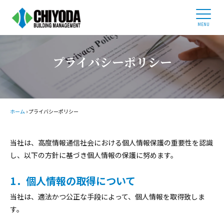
ホーム
ビルオーナー様へ
企業情報
プライバシーポリシー
事業内容
管理物件紹介
採用情報
ホーム
›
プライバシーポリシー
03-3434-0686
当社は、高度情報通信社会における個人情報保護の重要性を認識
平日 9:00 - 17:30
し、以下の方針に基づき個人情報の保護に努めます。
1．個人情報の取得について
お問い合わせ
当社は、適法かつ公正な手段によって、個人情報を取得致しま
す。